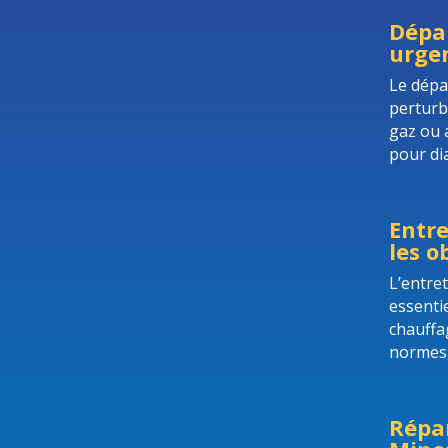
Dépan
urgen
Le dépa
perturb
gaz ou 
pour di
Entre
les o
L’entre
essentie
chauffa
normes, 
Répa