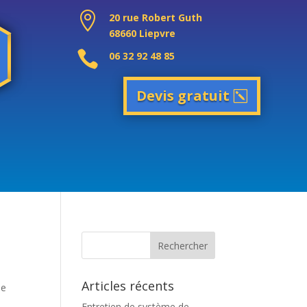

20 rue Robert Guth
68660 Liepvre

06 32 92 48 85
Devis gratuit
Articles récents
le
Entretien de système de