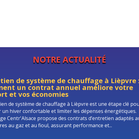
NOTRE ACTUALITÉ
tien de système de chauffage à Lièpvre 
ent un contrat annuel améliore votre
rt et vos économies
tien de système de chauffage à Lièpvre est une étape clé po
r un hiver confortable et limiter les dépenses énergétiques.
ge Centr'Alsace propose des contrats d’entretien adaptés a
res au gaz et au fioul, assurant performance et...