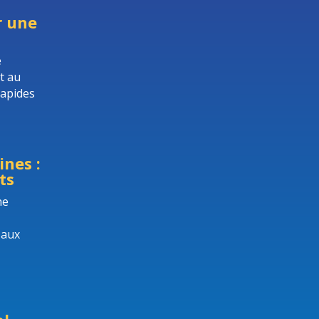
r une
e
t au
rapides
nes :
ts
he
 aux