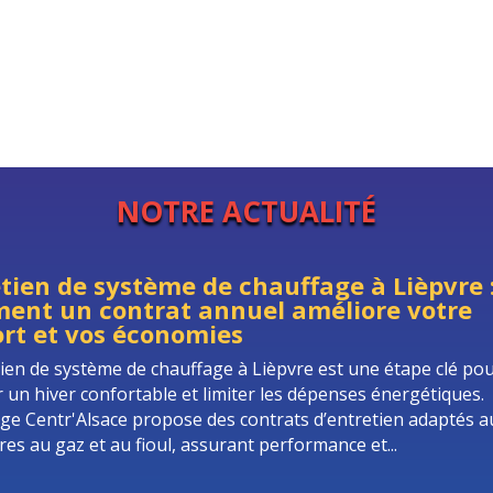
NOTRE ACTUALITÉ
tien de système de chauffage à Lièpvre 
ent un contrat annuel améliore votre
rt et vos économies
tien de système de chauffage à Lièpvre est une étape clé po
r un hiver confortable et limiter les dépenses énergétiques.
ge Centr'Alsace propose des contrats d’entretien adaptés a
res au gaz et au fioul, assurant performance et...