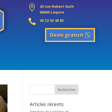

20 rue Robert Guth
68660 Liepvre

06 32 92 48 85
Devis gratuit
Articles récents
Entretien de système de