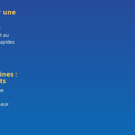
r une
e
t au
rapides
nes :
ts
he
 aux