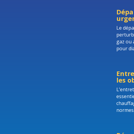
Dépan
urgen
Le dépa
perturb
gaz ou 
pour di
Entre
les o
L’entre
essentie
chauffa
normes, 