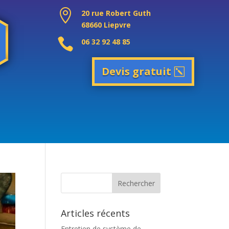

20 rue Robert Guth
68660 Liepvre

06 32 92 48 85
Devis gratuit
Articles récents
Entretien de système de