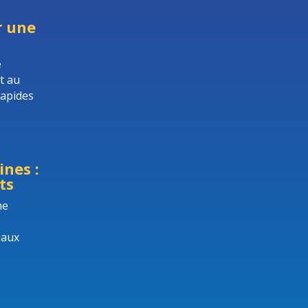
r une
e
t au
rapides
nes :
ts
he
 aux