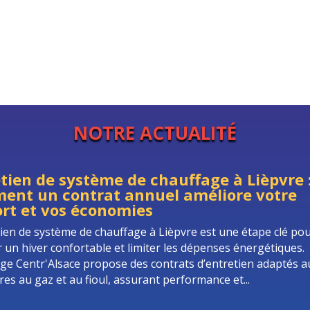
NOTRE ACTUALITÉ
tien de système de chauffage à Lièpvre 
ent un contrat annuel améliore votre
rt et vos économies
tien de système de chauffage à Lièpvre est une étape clé po
r un hiver confortable et limiter les dépenses énergétiques.
ge Centr'Alsace propose des contrats d’entretien adaptés a
res au gaz et au fioul, assurant performance et...