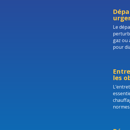
Dépan
urgen
Le dépa
perturb
gaz ou 
pour di
Entre
les o
L’entre
essentie
chauffa
normes, 