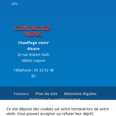
un...
CONTACTEZ-
NOUS
Chauffage centr’
Alsace
20 rue Robert Guth
68660 Liepvre
Téléphone : 06 32 92 48
85
Contact
Plan du site
Mentions légales
Politique de confidentialité
Ce site dépose des cookies sur votre terminal lors de votre
visite. Vous pouvez accepter ou refuser leur dépôt.