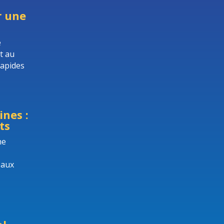
r une
e
t au
rapides
nes :
ts
he
 aux