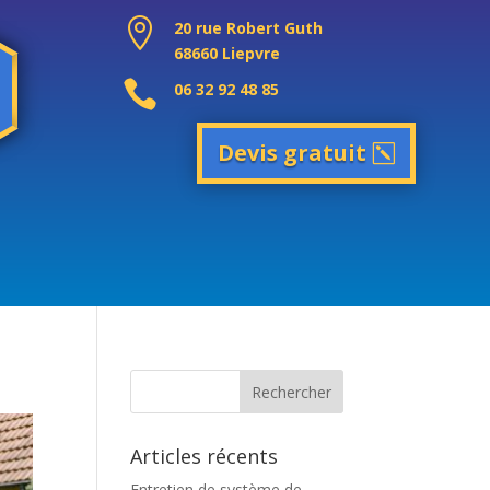

20 rue Robert Guth
68660 Liepvre

06 32 92 48 85
Devis gratuit
Articles récents
Entretien de système de