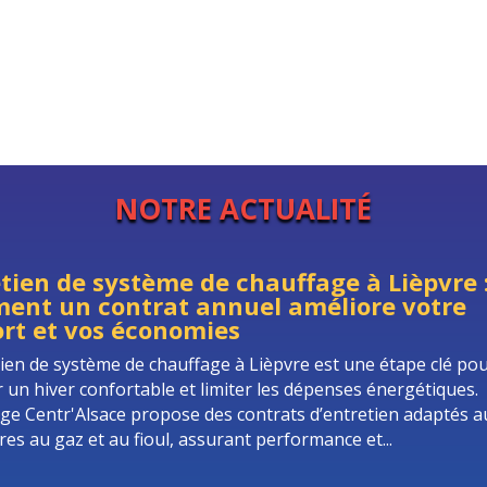
NOTRE ACTUALITÉ
tien de système de chauffage à Lièpvre 
ent un contrat annuel améliore votre
rt et vos économies
tien de système de chauffage à Lièpvre est une étape clé po
r un hiver confortable et limiter les dépenses énergétiques.
ge Centr'Alsace propose des contrats d’entretien adaptés a
res au gaz et au fioul, assurant performance et...