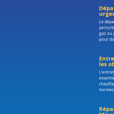
Dépan
urgen
Le dépa
perturb
gaz ou 
pour di
Entre
les o
L’entre
essentie
chauffa
normes, 
Répa